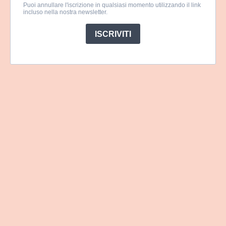
Puoi annullare l'iscrizione in qualsiasi momento utilizzando il link
incluso nella nostra newsletter.
ISCRIVITI